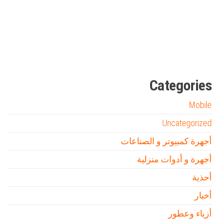
Firewood for Sale Near Me
Barndominium for Sale
مدونة عوالم
Ditchit
online quran academy
أفضل شركة سيو
سوق قربان للسمك
السفارة
Categories
Mobile
Uncategorized
أجهرة كمبيوتر و الصناعات
أجهرة و أدوات منزلية
أحذية
أخبار
أزياء وعطور