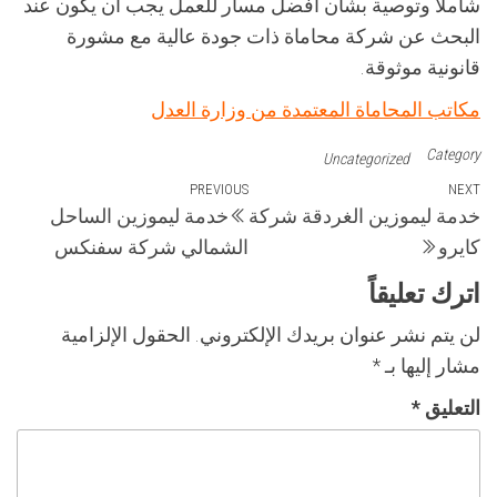
شاملاً وتوصية بشأن أفضل مسار للعمل يجب أن يكون عند
البحث عن شركة محاماة ذات جودة عالية مع مشورة
قانونية موثوقة.
مكاتب المحاماة المعتمدة من وزارة العدل
Category
Uncategorized
تصفّح
Previous
PREVIOUS
Next
NEXT
خدمة ليموزين الغردقة شركة
خدمة ليموزين الساحل
Post
Post
المقالات
كايرو
الشمالي شركة سفنكس
اترك تعليقاً
لن يتم نشر عنوان بريدك الإلكتروني.
الحقول الإلزامية
مشار إليها بـ
*
التعليق
*