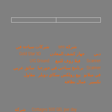
شركة seo
شركات سياحة في
دبي
جهاز كشف المعادن
Gold Star 3D
Scanner
فيلا روف للبيع
UIG Ground
Scanner
برنامج سياحي في جورجيا
سائق عربي
في ميلانو
بيع رولكس سكاي دويلر
مقاول
تكسير
عمال نظافة
Cottages 500 GEL per day
شركة