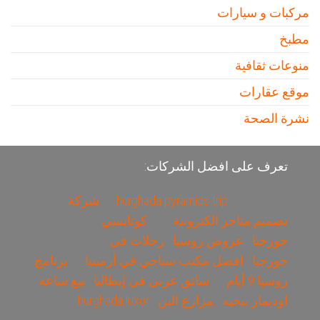
مركبات و سيارات
مطبخ
منوعات ثقافية
موقع عقارات
نشرة الصحة
تعرف على افضل الشركات:
hurghada pyramids trip
شركة
تصميم متاجر الكترونية
كوتايسي
جورجيا
عروض روسيا
رحلات في
جورجيا
افضل مكتب سياحي في أرمينيا
برنامج
روسيا 9 أيام
سائق عربي في إيطاليا
بيع ساعة
اوديمار بيجيه
مزارع البن
hurghada luxor