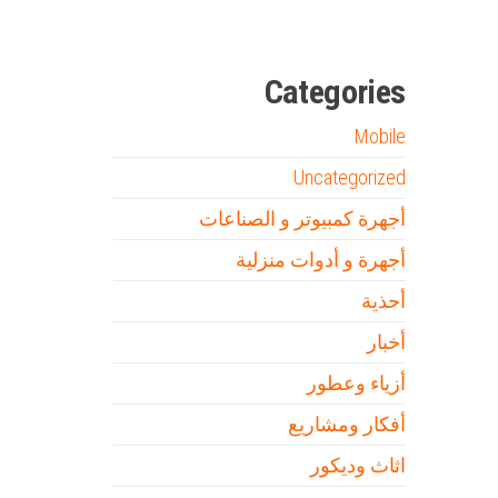
مدونة عوالم
Ditchit
online quran academy
أفضل شركة سيو
سوق قربان للسمك
السفارة
Categories
Mobile
Uncategorized
أجهرة كمبيوتر و الصناعات
أجهرة و أدوات منزلية
أحذية
أخبار
أزياء وعطور
أفكار ومشاريع
اثاث وديكور