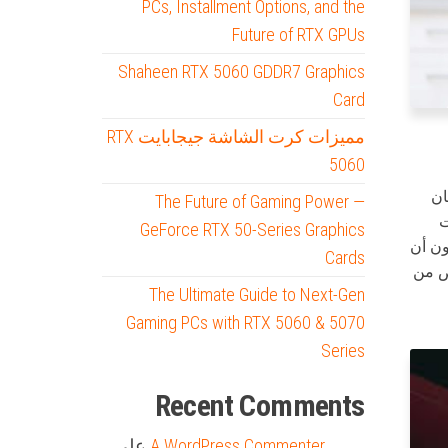
PCs, Installment Options, and the
Future of RTX GPUs
Shaheen RTX 5060 GDDR7 Graphics
Card
مميزات كرت الشاشة جيجابايت RTX
5060
ان
The Future of Gaming Power —
ت
GeForce RTX 50-Series Graphics
ون أن
Cards
ص من
The Ultimate Guide to Next-Gen
Gaming PCs with RTX 5060 & 5070
Series
Recent Comments
A WordPress Commenter
على