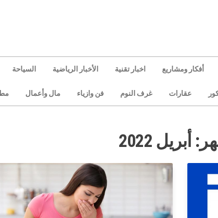
أفكار ومشاريع
اخبار تقنية
الأخبار الرياضية
السياحة
كور
عقارات
غرف النوم
فن وازياء
مال وأعمال
مط
هر:
أبريل 2022