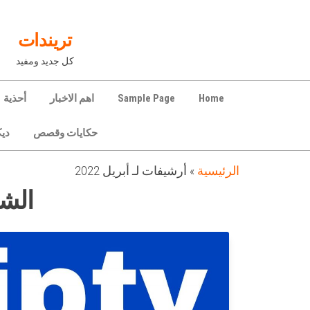
Ski
t
تريندات
th
كل جديد ومفيد
conten
Home
Sample Page
اهم الاخبار
أحذية
حكايات وقصص
دي
الرئيسية
»
أرشيفات لـ أبريل 2022
الش