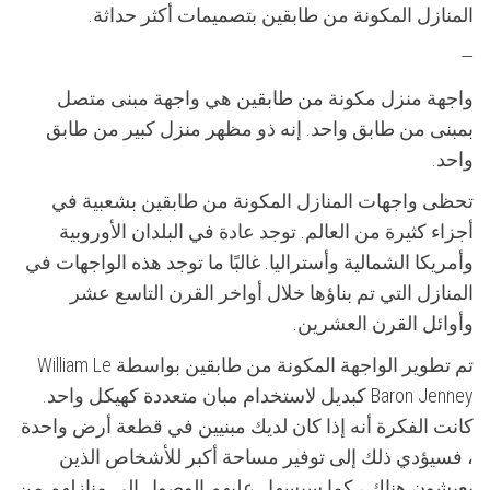
المنازل المكونة من طابقين بتصميمات أكثر حداثة.
—
واجهة منزل مكونة من طابقين هي واجهة مبنى متصل
بمبنى من طابق واحد. إنه ذو مظهر منزل كبير من طابق
واحد.
تحظى واجهات المنازل المكونة من طابقين بشعبية في
أجزاء كثيرة من العالم. توجد عادة في البلدان الأوروبية
وأمريكا الشمالية وأستراليا. غالبًا ما توجد هذه الواجهات في
المنازل التي تم بناؤها خلال أواخر القرن التاسع عشر
وأوائل القرن العشرين.
تم تطوير الواجهة المكونة من طابقين بواسطة William Le
Baron Jenney كبديل لاستخدام مبان متعددة كهيكل واحد.
كانت الفكرة أنه إذا كان لديك مبنيين في قطعة أرض واحدة
، فسيؤدي ذلك إلى توفير مساحة أكبر للأشخاص الذين
يعيشون هناك ، كما سيسهل عليهم الوصول إلى منازلهم من