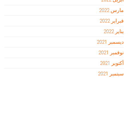
مارس 2022
فبراير 2022
يناير 2022
ديسمبر 2021
نوفمبر 2021
أكتوبر 2021
سبتمبر 2021
Firewood for Sale Near Me
Barndominium for Sale
مدونة عوالم
Ditchit
online quran academy
أفضل شركة سيو
سوق قربان للسمك
السفارة