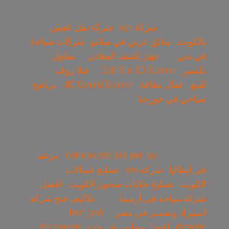
شركة seo
شركة نقل عفش
بالكويت
سائق عربي في ميلانو
شركات سياحة
في دبي
جهاز كشف المعادن
مقاول
تكسير
Gold Star 3D Scanner
فيلا روف
للبيع
عمال نظافة
UIG Ground Scanner
برنامج
سياحي في جورجيا
Cottages 500 GEL per day
مرشد
في ايطاليا
شركة seo
تصليح غسالات
الكويت
تصليح جلايات صحون الكويت
افضل
شركة سياحة في أرمينيا
تكاليف فتح شركة
استيراد وتصدير في مصر
best gold
detector
افضل محامي في جدة
KS Analysis