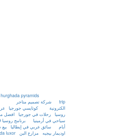
hurghada pyramids
trip
شركة تصميم متاجر
الكترونية
كوتايسي جورجيا
عر
روسيا
رحلات في جورجيا
افضل م
سياحي في أرمينيا
برنامج
أيام
سائق عربي في إيطاليا
بيع 
اوديمار بيجيه
مزارع البن
da luxor