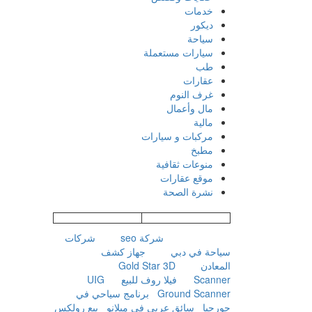
خدمات
ديكور
سياحة
سيارات مستعملة
طب
عقارات
غرف النوم
مال وأعمال
مالية
مركبات و سيارات
مطبخ
منوعات ثقافية
موقع عقارات
نشرة الصحة
شركة seo
شركات
سياحة في دبي
جهاز كشف
المعادن
Gold Star 3D
Scanner
فيلا روف للبيع
UIG
Ground Scanner
برنامج سياحي في
جورجيا
سائق عربي في ميلانو
بيع رولكس