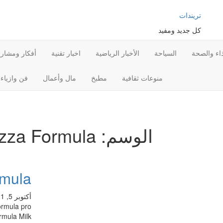
تريندات
كل جديد ومفيد
ذاء والصحة
السياحة
الأخبار الرياضية
اخبار تقنية
أفكار ومشاري
منوعات ثقافية
مطبخ
مال وأعمال
فن وازياء
الوسم:
zza Formula
rmula
أكتوبر 5, 2021
ormula pro
rmula Milk