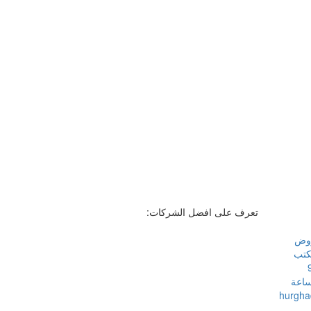
تعرف على افضل الشركات:
وض
كتب
 روسيا 9
ساعة
hurgha