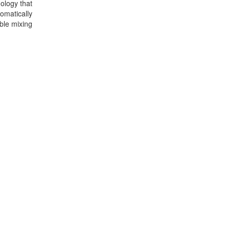
ology that
tomatically
ble mixing…