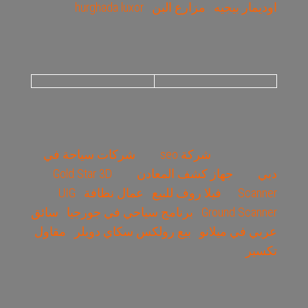
اوديمار بيجيه
مزارع البن
hurghada luxor
شركة seo
شركات سياحة في
دبي
جهاز كشف المعادن
Gold Star 3D
Scanner
فيلا روف للبيع
عمال نظافة
UIG
Ground Scanner
برنامج سياحي في جورجيا
سائق
عربي في ميلانو
بيع رولكس سكاي دويلر
مقاول
تكسير