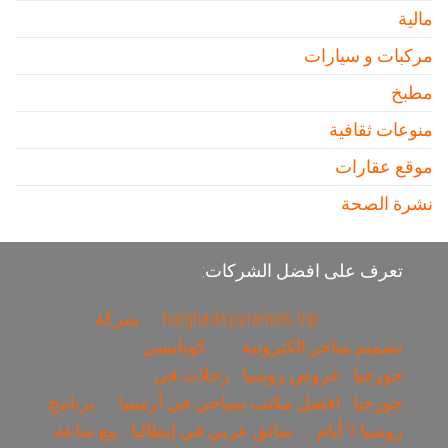
مالية
مركبات و سيارات
مطبخ
منوعات ثقافية
موقع عقارات
نشرة الصحة
تعرف على افضل الشركات:
hurghada pyramids trip
شركة
تصميم متاجر الكترونية
كوتايسي
جورجيا
عروض روسيا
رحلات في
جورجيا
افضل مكتب سياحي في أرمينيا
برنامج
روسيا 9 أيام
سائق عربي في إيطاليا
بيع ساعة