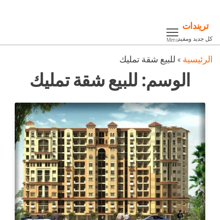
Ski
t
تريندات
th
كل جديد ومفيد
Menu
conten
الرئيسية
»
للبيع شقة تمليك
الوسم:
للبيع شقة تمليك