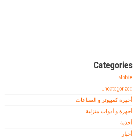
Firewood for Sale Near Me
Barndominium for Sale
مدونة عوالم
Ditchit
online quran academy
أفضل شركة سيو
سوق قربان للسمك
السفارة
Categories
Mobile
Uncategorized
أجهرة كمبيوتر و الصناعات
أجهرة و أدوات منزلية
أحذية
أخبار