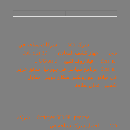
شركة seo
شركات سياحة في
دبي
جهاز كشف المعادن
Gold Star 3D
Scanner
فيلا روف للبيع
UIG Ground
Scanner
برنامج سياحي في جورجيا
سائق عربي
في ميلانو
بيع رولكس سكاي دويلر
مقاول
تكسير
عمال نظافة
Cottages 500 GEL per day
شركة
seo
افضل شركة سياحة في