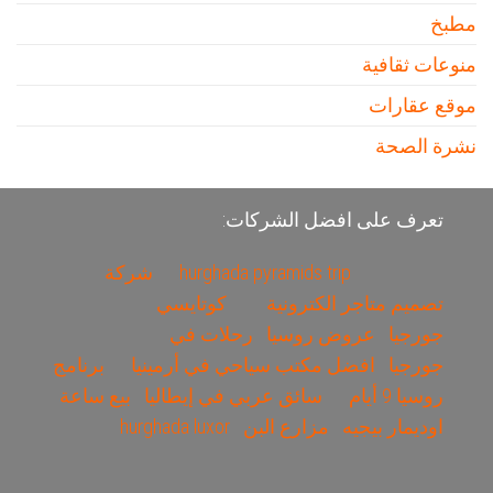
مطبخ
منوعات ثقافية
موقع عقارات
نشرة الصحة
تعرف على افضل الشركات:
hurghada pyramids trip
شركة
تصميم متاجر الكترونية
كوتايسي
جورجيا
عروض روسيا
رحلات في
جورجيا
افضل مكتب سياحي في أرمينيا
برنامج
روسيا 9 أيام
سائق عربي في إيطاليا
بيع ساعة
اوديمار بيجيه
مزارع البن
hurghada luxor