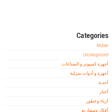
مدونة عوالم
Ditchit
online quran academy
أفضل شركة سيو
سوق قربان للسمك
السفارة
Categories
Mobile
Uncategorized
أجهرة كمبيوتر و الصناعات
أجهرة و أدوات منزلية
أحذية
أخبار
أزياء وعطور
أفكار ومشاريع