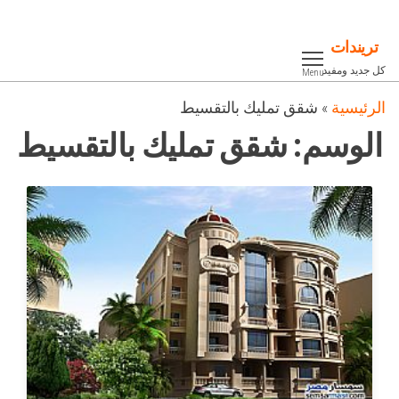
Ski
t
تريندات
th
كل جديد ومفيد
Menu
conten
الرئيسية
»
شقق تمليك بالتقسيط
الوسم:
شقق تمليك بالتقسيط