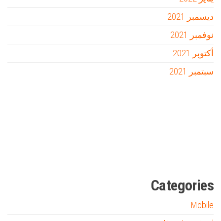
ديسمبر 2021
نوفمبر 2021
أكتوبر 2021
سبتمبر 2021
Firewood for Sale Near Me
Barndominium for Sale
مدونة عوالم
Ditchit
online quran academy
أفضل شركة سيو
سوق قربان للسمك
السفارة
Categories
Mobile