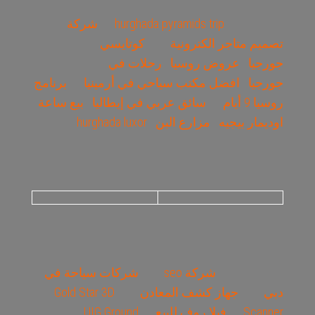
hurghada pyramids trip
شركة
تصميم متاجر الكترونية
كوتايسي
جورجيا
عروض روسيا
رحلات في
جورجيا
افضل مكتب سياحي في أرمينيا
برنامج
روسيا 9 أيام
سائق عربي في إيطاليا
بيع ساعة
اوديمار بيجيه
مزارع البن
hurghada luxor
شركة seo
شركات سياحة في
دبي
جهاز كشف المعادن
Gold Star 3D
Scanner
فيلا روف للبيع
UIG Ground