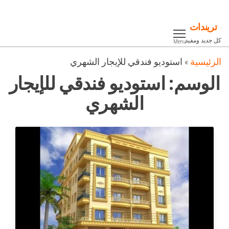
Ski
t
تريندات
th
كل جديد ومفيد
Menu
conten
الرئيسية
»
استوديو فندقي للإيجار الشهري
الوسم:
استوديو فندقي للإيجار
الشهري