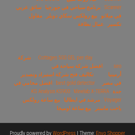
Scanner
برنامج سياحي في جورجيا
سائق عربي
في ميلانو
بيع رولكس سكاي دويلر
مقاول
تكسير
عمال نظافة
Cottages 500 GEL per day
شركة
seo
افضل شركة سياحة في
أرمينيا
تكاليف فتح شركة استيراد وتصدير
في مصر
best gold detector
افضل محامي في
جدة
Minelab X-TERRA
KS Analysis KS900
Voyager
مرشد في ايطاليا
بيع ساعة رولكس
ياخت ماستر
بيع ساعة اوميجا
Proudly powered by
WordPress
|
Theme:
Envo Shopper