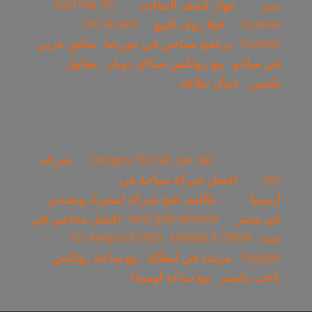
دبي
جهاز كشف المعادن
Gold Star 3D
Scanner
فيلا روف للبيع
UIG Ground
Scanner
برنامج سياحي في جورجيا
سائق عربي
في ميلانو
بيع رولكس سكاي دويلر
مقاول
تكسير
عمال نظافة
Cottages 500 GEL per day
شركة
seo
افضل شركة سياحة في
أرمينيا
تكاليف فتح شركة استيراد وتصدير
في مصر
best gold detector
افضل محامي في
جدة
Minelab X-TERRA
KS Analysis KS900
Voyager
مرشد في ايطاليا
بيع ساعة رولكس
ياخت ماستر
بيع ساعة اوميجا