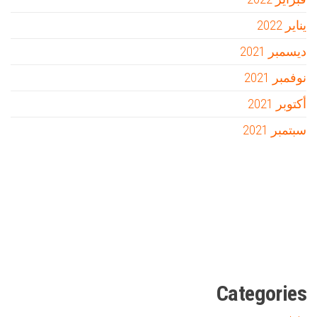
يناير 2022
ديسمبر 2021
نوفمبر 2021
أكتوبر 2021
سبتمبر 2021
Firewood for Sale Near Me
Barndominium for Sale
مدونة عوالم
Ditchit
online quran academy
أفضل شركة سيو
سوق قربان للسمك
السفارة
Categories