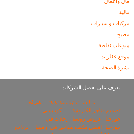
مال وأعمال
مالية
مركبات و سيارات
مطبخ
منوعات ثقافية
موقع عقارات
نشرة الصحة
تعرف على افضل الشركات:
hurghada pyramids trip
شركة
تصميم متاجر الكترونية
كوتايسي
جورجيا
عروض روسيا
رحلات في
جورجيا
افضل مكتب سياحي في أرمينيا
برنامج