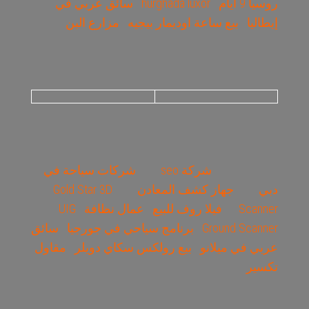
روسيا 9 أيام
hurghada luxor
سائق عربي في
إيطاليا
بيع ساعة اوديمار بيجيه
مزارع البن
شركة seo
شركات سياحة في
دبي
جهاز كشف المعادن
Gold Star 3D
Scanner
فيلا روف للبيع
عمال نظافة
UIG
Ground Scanner
برنامج سياحي في جورجيا
سائق
عربي في ميلانو
بيع رولكس سكاي دويلر
مقاول
تكسير