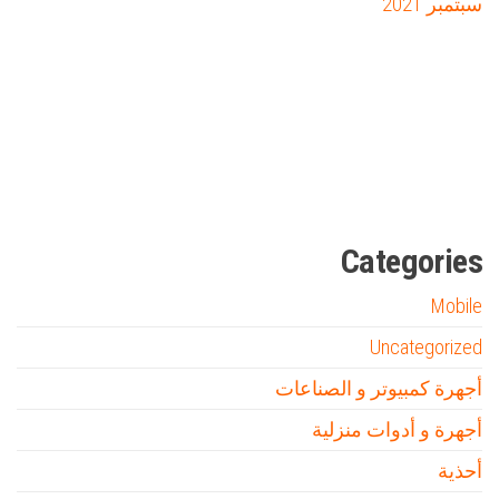
سبتمبر 2021
Firewood for Sale Near Me
Barndominium for Sale
مدونة عوالم
Ditchit
online quran academy
أفضل شركة سيو
سوق قربان للسمك
السفارة
Categories
Mobile
Uncategorized
أجهرة كمبيوتر و الصناعات
أجهرة و أدوات منزلية
أحذية